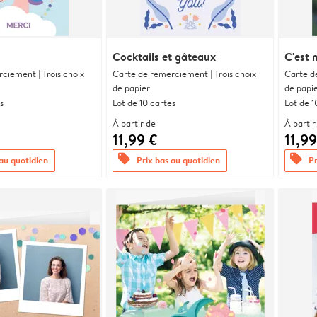
Cocktails et gâteaux
C'est 
ciement | Trois choix
Carte de remerciement | Trois choix
Carte d
de papier
de papi
s
Lot de 10 cartes
Lot de 1
À partir de
À partir
11,99 €
11,99
offers
offers
 au quotidien
Prix bas au quotidien
Pr