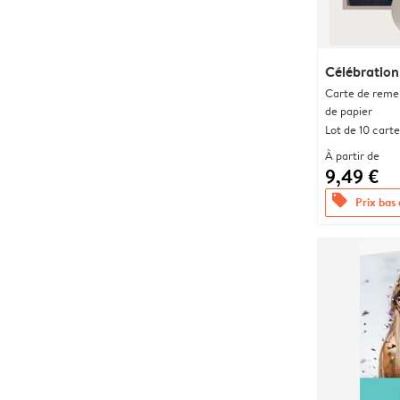
Célébration
Carte de remer
de papier
Lot de 10 carte
À partir de
9,49 €
offers
Prix bas