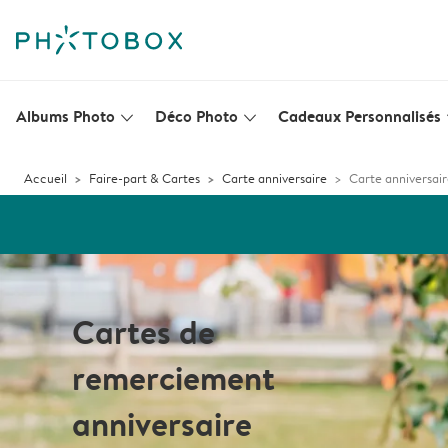
Albums Photo
Déco Photo
Cadeaux Personnalisés
slim_arrow_down
slim_arrow_down
s
Accueil
Faire-part & Cartes
Carte anniversaire
Carte anniversai
Cartes de
remerciement
anniversaire