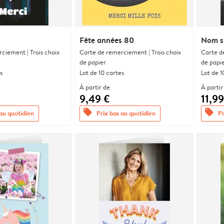
s
Fête années 80
Nom s
ciement | Trois choix
Carte de remerciement | Trois choix
Carte d
de papier
de papi
s
Lot de 10 cartes
Lot de 1
À partir de
À partir
9,49 €
11,99
offers
offers
 au quotidien
Prix bas au quotidien
Pr