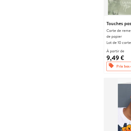
Touches pas
Carte de remer
de papier
Lot de 10 carte
À partir de
9,49 €
offers
Prix bas