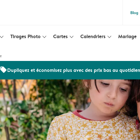
Blog
Tirages Photo
Cartes
Calendriers
Mariage
lim_arrow_down
slim_arrow_down
slim_arrow_down
slim_arrow_down
re
offers
Dupliquez et économisez plus avec des prix bas au quotidie