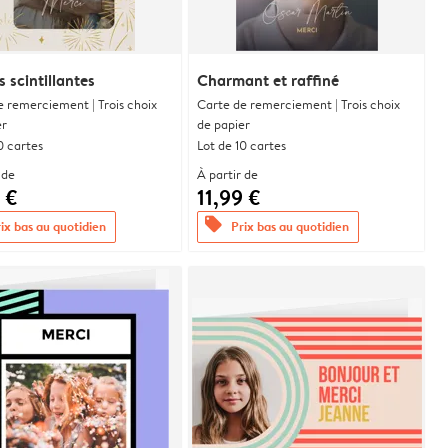
 scintillantes
Charmant et raffiné
e remerciement | Trois choix
Carte de remerciement | Trois choix
er
de papier
0 cartes
Lot de 10 cartes
 de
À partir de
 €
11,99 €
offers
ix bas au quotidien
Prix bas au quotidien