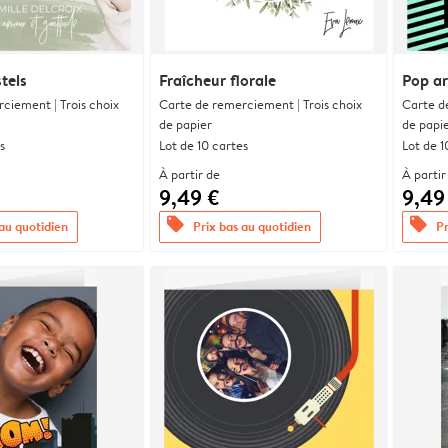
tels
Fraîcheur florale
Pop ar
ciement | Trois choix
Carte de remerciement | Trois choix
Carte d
de papier
de papi
s
Lot de 10 cartes
Lot de 1
À partir de
À partir
9,49 €
9,49
offers
offers
 au quotidien
Prix bas au quotidien
Pr