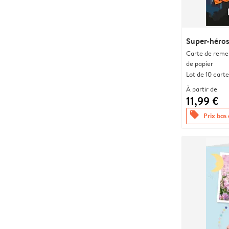
Super-héro
Carte de remer
de papier
Lot de 10 carte
À partir de
11,99 €
offers
Prix bas