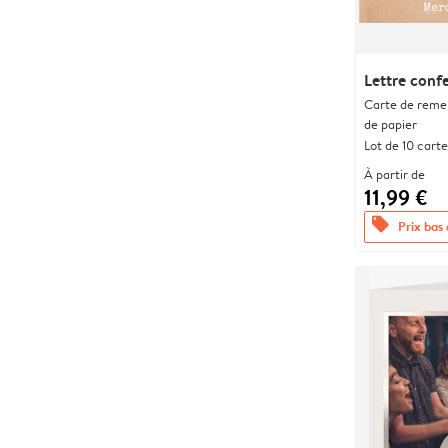
Lettre confe
Carte de remer
de papier
Lot de 10 carte
À partir de
11,99 €
offers
Prix bas