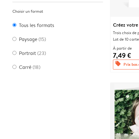
Choisir un format
Créez votre
Tous les formats
Trois choix de 
Paysage
(15)
Lot de 10 carte
À partir de
Portrait
(23)
7,49 €
offers
Prix bas
Carré
(18)