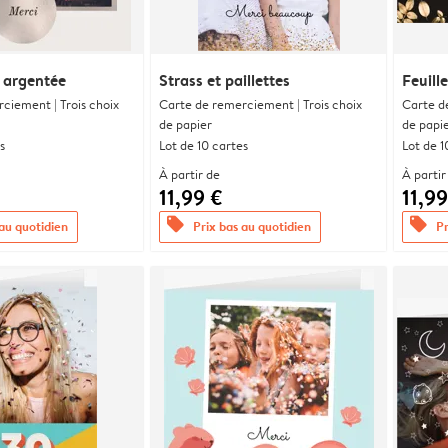
 argentée
Strass et paillettes
Feuill
ciement | Trois choix
Carte de remerciement | Trois choix
Carte d
de papier
de papi
s
Lot de 10 cartes
Lot de 1
À partir de
À partir
11,99 €
11,99
offers
offers
 au quotidien
Prix bas au quotidien
Pr