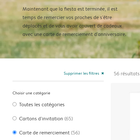
Maintenant que la fiesta est terminée, il est
temps de remercier vos proches de s'être
déplacés et de vous avoir couvert de cadeaux
avec une carte de remerciement d'anniversaire.
Supprimer les filtres
56
résultats
close
Choisir une catégorie
Toutes les catégories
Cartons d'invitation
(65)
Carte de remerciement
(56)