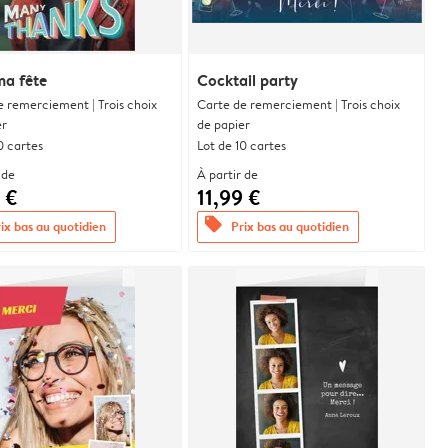
ma fête
Cocktail party
e remerciement | Trois choix
Carte de remerciement | Trois choix
er
de papier
0 cartes
Lot de 10 cartes
 de
À partir de
 €
11,99 €
offers
ix bas au quotidien
Prix bas au quotidien