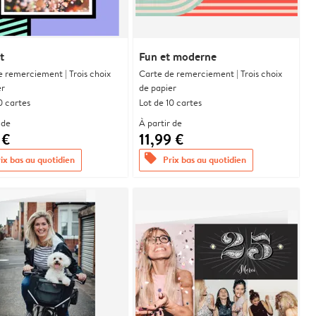
t
Fun et moderne
e remerciement | Trois choix
Carte de remerciement | Trois choix
er
de papier
0 cartes
Lot de 10 cartes
 de
À partir de
 €
11,99 €
offers
ix bas au quotidien
Prix bas au quotidien