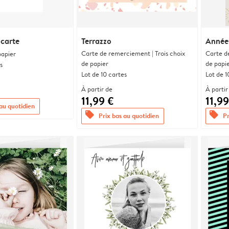
 carte
Terrazzo
Années
Carte de remerciement | Trois choix
Carte d
papier
de papier
de papi
s
Lot de 10 cartes
Lot de 1
À partir de
À partir
11,99 €
11,99
 au quotidien
offers
offers
Prix bas au quotidien
Pr