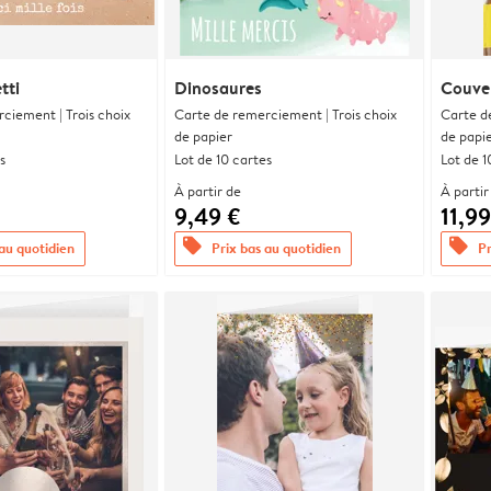
tti
Dinosaures
Couve
ciement | Trois choix
Carte de remerciement | Trois choix
Carte d
de papier
de papi
s
Lot de 10 cartes
Lot de 1
À partir de
À partir
9,49 €
11,99
offers
offers
 au quotidien
Prix bas au quotidien
Pr