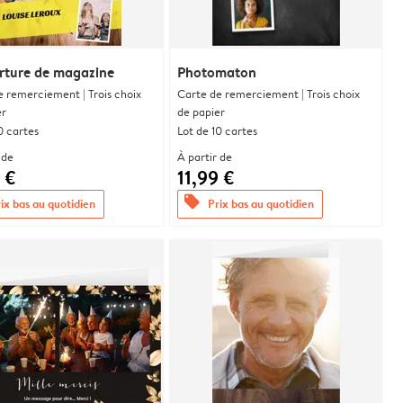
rture de magazine
Photomaton
e remerciement | Trois choix
Carte de remerciement | Trois choix
er
de papier
0 cartes
Lot de 10 cartes
 de
À partir de
 €
11,99 €
offers
ix bas au quotidien
Prix bas au quotidien