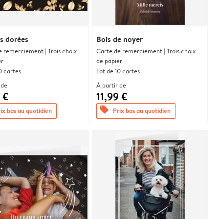
es dorées
Bois de noyer
e remerciement | Trois choix
Carte de remerciement | Trois choix
er
de papier
0 cartes
Lot de 10 cartes
 de
À partir de
 €
11,99 €
offers
ix bas au quotidien
Prix bas au quotidien