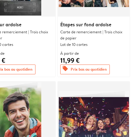
ur ardoise
Étapes sur fond ardoise
e remerciement | Trois choix
Carte de remerciement | Trois choix
er
de papier
0 cartes
Lot de 10 cartes
 de
À partir de
 €
11,99 €
offers
ix bas au quotidien
Prix bas au quotidien