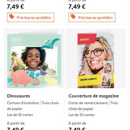
7,49 €
7,49 €
offers
offers
Prix bas au quotidien
Prix bas au quotidien
Dinosaures
Couverture de magazine
Cartons d'invitation | Trois choix
Carte de remerciement | Trois
de papier
choix de papier
Lot de 10 cartes
Lot de 10 cartes
À partir de
À partir de
7,49 €
7,49 €