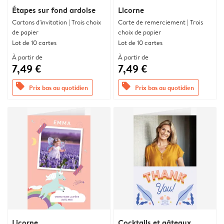
Étapes sur fond ardoise
Licorne
Cartons d'invitation | Trois choix
Carte de remerciement | Trois
de papier
choix de papier
Lot de 10 cartes
Lot de 10 cartes
À partir de
À partir de
7,49 €
7,49 €
offers
offers
Prix bas au quotidien
Prix bas au quotidien
Licorne
Cocktails et gâteaux