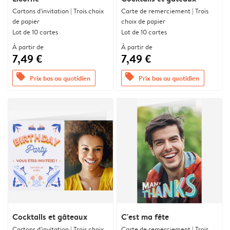
Cartons d'invitation | Trois choix
Carte de remerciement | Trois
de papier
choix de papier
Lot de 10 cartes
Lot de 10 cartes
À partir de
À partir de
7,49 €
7,49 €
offers
offers
Prix bas au quotidien
Prix bas au quotidien
Cocktails et gâteaux
C'est ma fête
Cartons d'invitation | Trois choix
Carte de remerciement | Trois