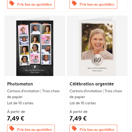
offers
offers
Prix bas au quotidien
Prix bas au quotidien
Photomaton
Célébration argentée
Cartons d'invitation | Trois choix
Cartons d'invitation | Trois choix
de papier
de papier
Lot de 10 cartes
Lot de 10 cartes
À partir de
À partir de
7,49 €
7,49 €
offers
offers
Prix bas au quotidien
Prix bas au quotidien