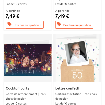
Lot de 10 cartes
Lot de 10 cartes
À partir de
À partir de
7,49 €
7,49 €
offers
offers
Prix bas au quotidien
Prix bas au quotidien
Cocktail party
Lettre confetti
Carte de remerciement | Trois
Cartons d'invitation | Trois choix
choix de papier
de papier
Lot de 10 cartes
Lot de 10 cartes