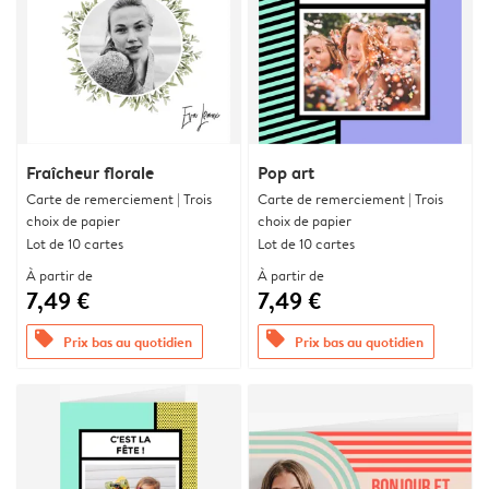
Fraîcheur florale
Pop art
Carte de remerciement | Trois
Carte de remerciement | Trois
choix de papier
choix de papier
Lot de 10 cartes
Lot de 10 cartes
À partir de
À partir de
7,49 €
7,49 €
offers
offers
Prix bas au quotidien
Prix bas au quotidien