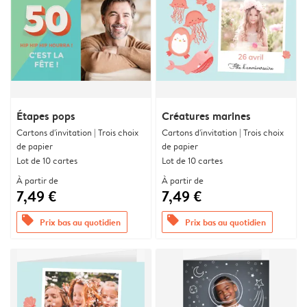
Étapes pops
Créatures marines
Cartons d'invitation | Trois choix
Cartons d'invitation | Trois choix
de papier
de papier
Lot de 10 cartes
Lot de 10 cartes
À partir de
À partir de
7,49 €
7,49 €
offers
offers
Prix bas au quotidien
Prix bas au quotidien