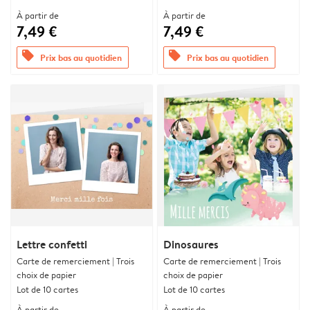
À partir de
À partir de
7,49 €
7,49 €
offers
offers
Prix bas au quotidien
Prix bas au quotidien
Lettre confetti
Dinosaures
Carte de remerciement | Trois
Carte de remerciement | Trois
choix de papier
choix de papier
Lot de 10 cartes
Lot de 10 cartes
À partir de
À partir de