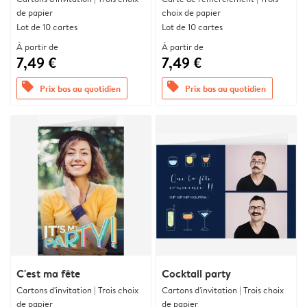
de papier
choix de papier
Lot de 10 cartes
Lot de 10 cartes
À partir de
À partir de
7,49 €
7,49 €
offers
offers
Prix bas au quotidien
Prix bas au quotidien
C'est ma fête
Cocktail party
Cartons d'invitation | Trois choix
Cartons d'invitation | Trois choix
de papier
de papier