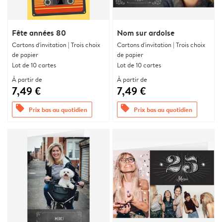
Fête années 80
Nom sur ardoise
Cartons d'invitation | Trois choix
Cartons d'invitation | Trois choix
de papier
de papier
Lot de 10 cartes
Lot de 10 cartes
À partir de
À partir de
7,49 €
7,49 €
offers
offers
Prix bas au quotidien
Prix bas au quotidien