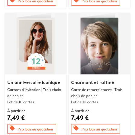
offers
offers
Prix bas au quotidien
Prix bas au quotidien
Un anniversaire iconique
Charmant et raffiné
Cartons d'invitation | Trois choix
Carte de remerciement | Trois
de papier
choix de papier
Lot de 10 cartes
Lot de 10 cartes
À partir de
À partir de
7,49 €
7,49 €
offers
offers
Prix bas au quotidien
Prix bas au quotidien