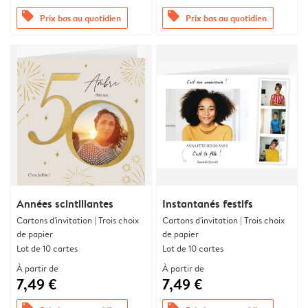
offers
offers
Prix bas au quotidien
Prix bas au quotidien
Années scintillantes
Instantanés festifs
Cartons d'invitation | Trois choix
Cartons d'invitation | Trois choix
de papier
de papier
Lot de 10 cartes
Lot de 10 cartes
À partir de
À partir de
7,49 €
7,49 €