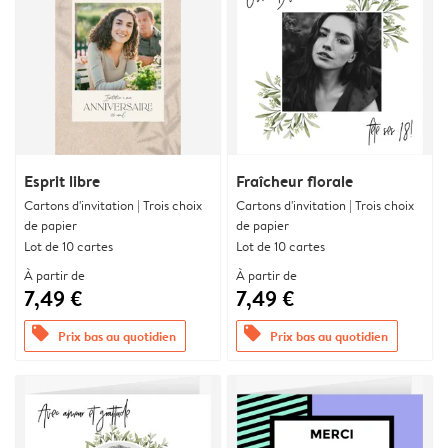
Esprit libre
Fraîcheur florale
Cartons d'invitation | Trois choix
Cartons d'invitation | Trois choix
de papier
de papier
Lot de 10 cartes
Lot de 10 cartes
À partir de
À partir de
7,49 €
7,49 €
offers
offers
Prix bas au quotidien
Prix bas au quotidien