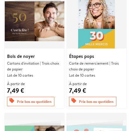
Bois de noyer
Étapes pops
Cartons d'invitation | Trois choix
Carte de remerciement | Trois
de papier
choix de papier
Lot de 10 cartes
Lot de 10 cartes
À partir de
À partir de
7,49 €
7,49 €
offers
offers
Prix bas au quotidien
Prix bas au quotidien