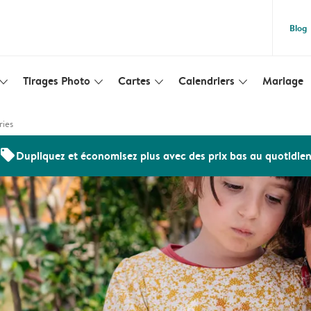
Blog
Tirages Photo
Cartes
Calendriers
Mariage
lim_arrow_down
slim_arrow_down
slim_arrow_down
slim_arrow_down
ries
offers
Dupliquez et économisez plus avec des prix bas au quotidie