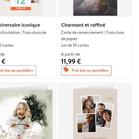
iversaire iconique
Charmant et raffiné
d'invitation | Trois choix de
Carte de remerciement | Trois choix
de papier
0 cartes
Lot de 10 cartes
 de
À partir de
 €
11,99 €
offers
ix bas au quotidien
Prix bas au quotidien