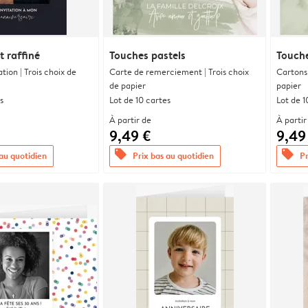
 raffiné
Touches pastels
Touche
ation | Trois choix de
Carte de remerciement | Trois choix
Cartons 
de papier
papier
s
Lot de 10 cartes
Lot de 1
À partir de
À partir
9,49 €
9,49
offers
offers
 au quotidien
Prix bas au quotidien
Pr