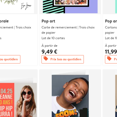
orale
Pop art
Pop ar
ciement | Trois choix
Carte de remerciement | Trois choix
Cartons 
de papier
papier
s
Lot de 10 cartes
Lot de 1
À partir de
À partir
9,49 €
11,99
offers
offers
 au quotidien
Prix bas au quotidien
Pr