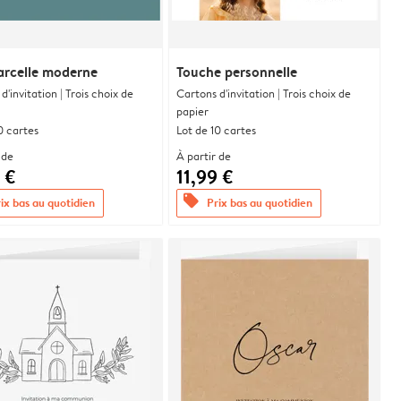
arcelle moderne
Touche personnelle
d'invitation | Trois choix de
Cartons d'invitation | Trois choix de
papier
0 cartes
Lot de 10 cartes
 de
À partir de
 €
11,99 €
offers
ix bas au quotidien
Prix bas au quotidien