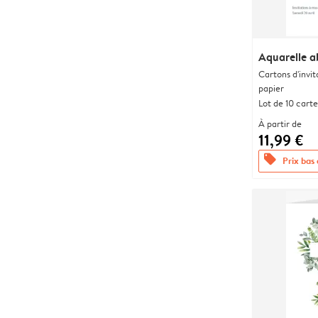
Aquarelle a
Cartons d'invit
papier
Lot de 10 carte
À partir de
11,99 €
offers
Prix bas