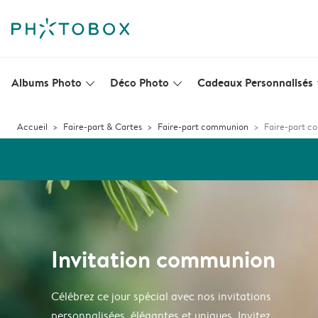
Albums Photo
Déco Photo
Cadeaux Personnalisés
slim_arrow_down
slim_arrow_down
s
Accueil
Faire-part & Cartes
Faire-part communion
Faire-part 
Invitation communion
Célébrez ce jour spécial avec nos invitations
personnalisées, élégantes et uniques. Invitez