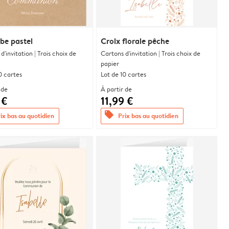
be pastel
Croix florale pêche
d'invitation | Trois choix de
Cartons d'invitation | Trois choix de
papier
0 cartes
Lot de 10 cartes
 de
À partir de
 €
11,99 €
offers
ix bas au quotidien
Prix bas au quotidien