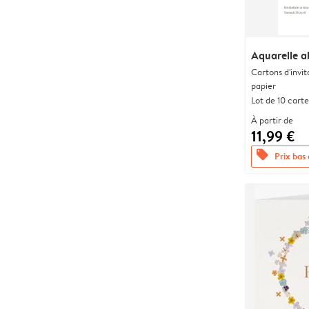
Aquarelle a
Cartons d'invit
papier
Lot de 10 carte
À partir de
11,99 €
offers
Prix bas