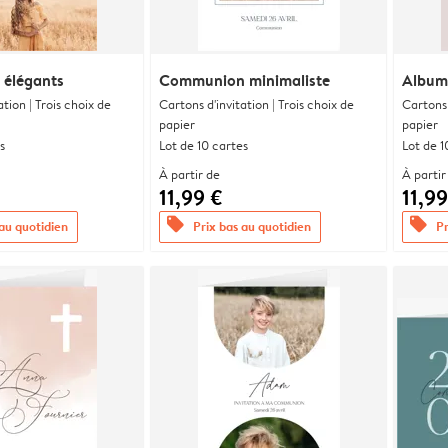
 élégants
Communion minimaliste
Album
ation | Trois choix de
Cartons d'invitation | Trois choix de
Cartons 
papier
papier
s
Lot de 10 cartes
Lot de 1
À partir de
À partir
11,99 €
11,99
offers
offers
 au quotidien
Prix bas au quotidien
Pr