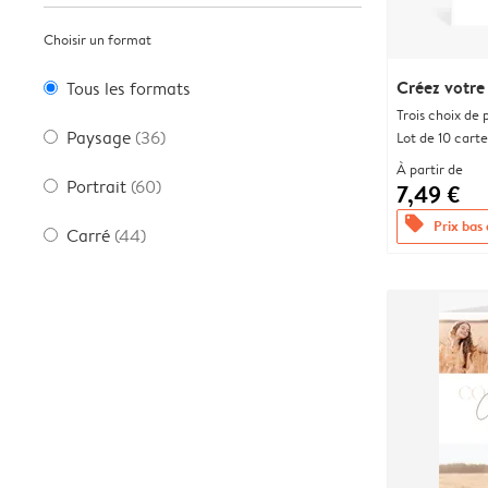
Choisir un format
Créez votre
Tous les formats
Trois choix de 
Paysage
(36)
Lot de 10 carte
À partir de
Portrait
(60)
7,49 €
offers
Prix bas
Carré
(44)