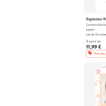
Explosion fl
Cartons d'invit
papier
Lot de 10 carte
À partir de
11,99 €
offers
Prix bas