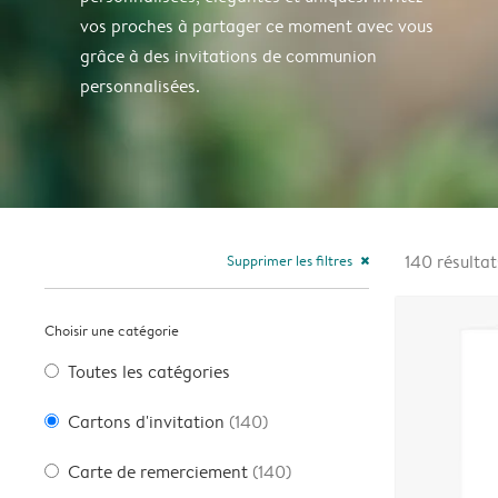
vos proches à partager ce moment avec vous
grâce à des invitations de communion
personnalisées.
Supprimer les filtres
140
résultat
close
Choisir une catégorie
Toutes les catégories
Cartons d'invitation
(140)
Carte de remerciement
(140)