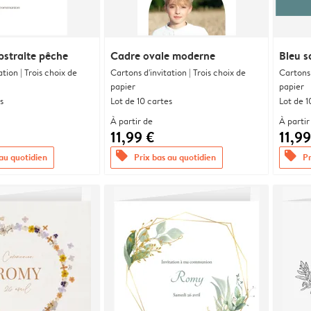
bstraite pêche
Cadre ovale moderne
Bleu s
ation | Trois choix de
Cartons d'invitation | Trois choix de
Cartons 
papier
papier
s
Lot de 10 cartes
Lot de 1
À partir de
À partir
11,99 €
11,99
offers
offers
 au quotidien
Prix bas au quotidien
Pr