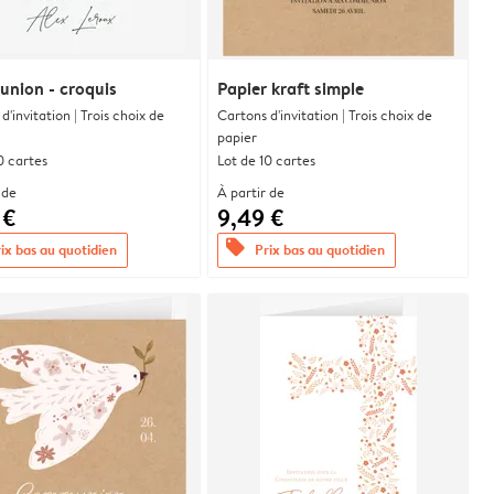
nion - croquis
Papier kraft simple
d'invitation | Trois choix de
Cartons d'invitation | Trois choix de
papier
0 cartes
Lot de 10 cartes
 de
À partir de
 €
9,49 €
offers
ix bas au quotidien
Prix bas au quotidien