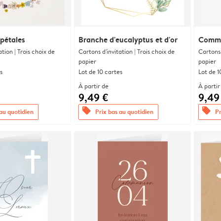
 pétales
Branche d'eucalyptus et d'or
Commu
ation | Trois choix de
Cartons d'invitation | Trois choix de
Cartons 
papier
papier
s
Lot de 10 cartes
Lot de 1
À partir de
À partir
9,49 €
9,49
offers
offers
 au quotidien
Prix bas au quotidien
Pr