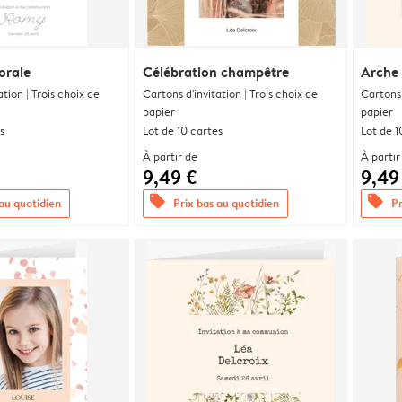
orale
Célébration champêtre
Arche
ation | Trois choix de
Cartons d'invitation | Trois choix de
Cartons 
papier
papier
s
Lot de 10 cartes
Lot de 1
À partir de
À partir
9,49 €
9,49
offers
offers
 au quotidien
Prix bas au quotidien
Pr