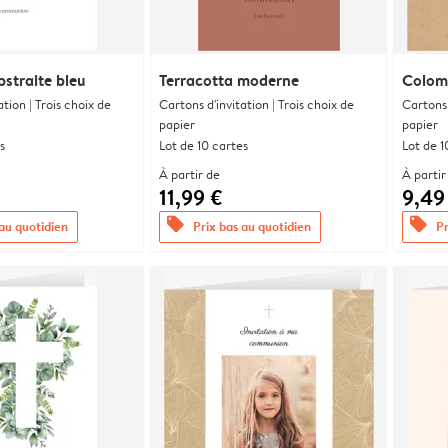
bstraite bleu
Terracotta moderne
Colom
ation | Trois choix de
Cartons d'invitation | Trois choix de
Cartons 
papier
papier
s
Lot de 10 cartes
Lot de 1
À partir de
À partir
11,99 €
9,49
offers
offers
 au quotidien
Prix bas au quotidien
Pr