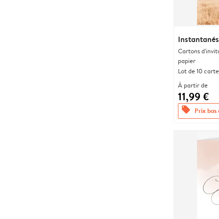
Instantanés
Cartons d'invit
papier
Lot de 10 carte
À partir de
11,99 €
offers
Prix bas