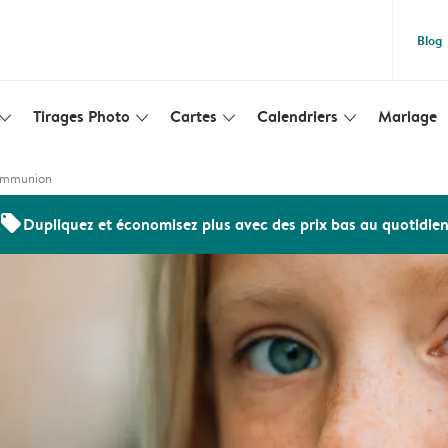
Blog
Tirages Photo
Cartes
Calendriers
Mariage
lim_arrow_down
slim_arrow_down
slim_arrow_down
slim_arrow_down
communion
offers
Dupliquez et économisez plus avec des prix bas au quotidie