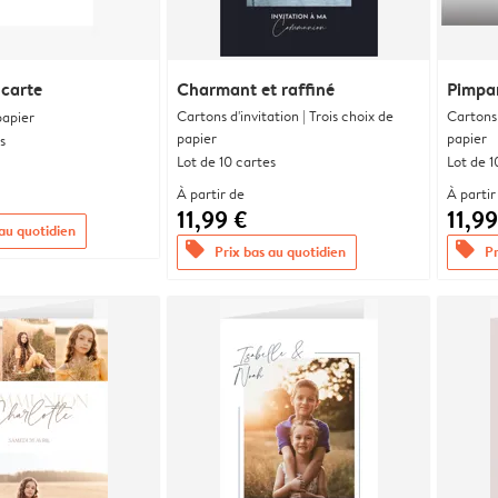
 carte
Charmant et raffiné
Pimpa
Cartons d'invitation | Trois choix de
Cartons 
papier
papier
papier
s
Lot de 10 cartes
Lot de 1
À partir de
À partir
11,99 €
11,99
 au quotidien
offers
offers
Prix bas au quotidien
Pr