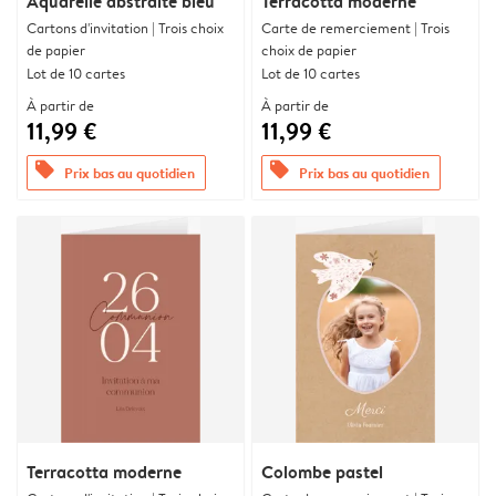
Aquarelle abstraite bleu
Terracotta moderne
Cartons d'invitation | Trois choix
Carte de remerciement | Trois
de papier
choix de papier
Lot de 10 cartes
Lot de 10 cartes
À partir de
À partir de
11,99 €
11,99 €
offers
offers
Prix bas au quotidien
Prix bas au quotidien
Terracotta moderne
Colombe pastel