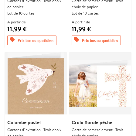
Cartons d'invitation | Trois choix
Carte de remerciement | Trois
de papier
choix de papier
Lot de 10 cartes
Lot de 10 cartes
À partir de
À partir de
11,99 €
11,99 €
offers
offers
Prix bas au quotidien
Prix bas au quotidien
Colombe pastel
Croix florale pêche
Cartons d'invitation | Trois choix
Carte de remerciement | Trois
de papier
choix de papier