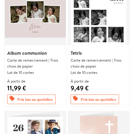
Album communion
Tetris
Carte de remerciement | Trois
Carte de remerciement | Trois
choix de papier
choix de papier
Lot de 10 cartes
Lot de 10 cartes
À partir de
À partir de
11,99 €
9,49 €
offers
offers
Prix bas au quotidien
Prix bas au quotidien