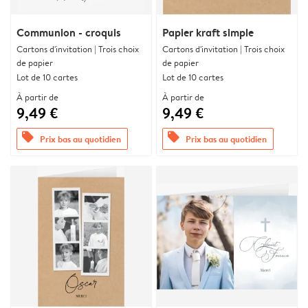
Communion - croquis
Papier kraft simple
Cartons d'invitation | Trois choix
Cartons d'invitation | Trois choix
de papier
de papier
Lot de 10 cartes
Lot de 10 cartes
À partir de
À partir de
9,49 €
9,49 €
offers
offers
Prix bas au quotidien
Prix bas au quotidien