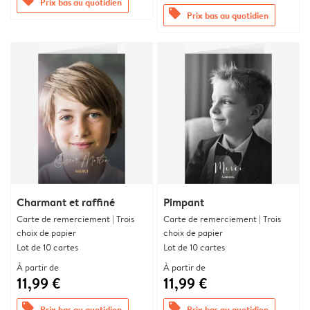
offers
Prix bas au quotidien
offers
Prix bas au quotidien
Charmant et raffiné
Pimpant
Carte de remerciement | Trois
Carte de remerciement | Trois
choix de papier
choix de papier
Lot de 10 cartes
Lot de 10 cartes
À partir de
À partir de
11,99 €
11,99 €
offers
offers
Prix bas au quotidien
Prix bas au quotidien