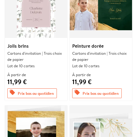
Jolis brins
Peinture dorée
Cartons d'invitation | Trois choix
Cartons d'invitation | Trois choix
de papier
de papier
Lot de 10 cartes
Lot de 10 cartes
À partir de
À partir de
11,99 €
11,99 €
offers
offers
Prix bas au quotidien
Prix bas au quotidien