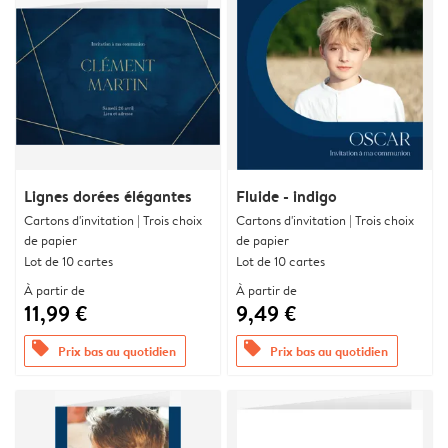
Lignes dorées élégantes
Fluide - indigo
Cartons d'invitation | Trois choix
Cartons d'invitation | Trois choix
de papier
de papier
Lot de 10 cartes
Lot de 10 cartes
À partir de
À partir de
11,99 €
9,49 €
offers
offers
Prix bas au quotidien
Prix bas au quotidien