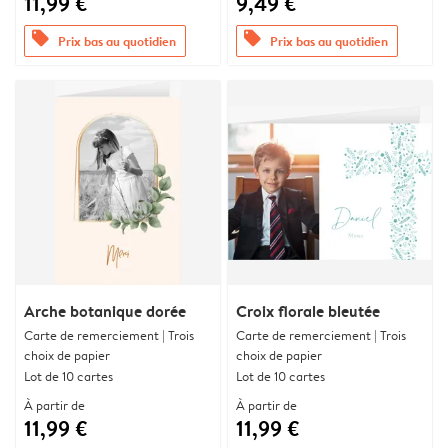
11,99 €
9,49 €
offers
offers
Prix bas au quotidien
Prix bas au quotidien
Arche botanique dorée
Croix florale bleutée
Carte de remerciement | Trois
Carte de remerciement | Trois
choix de papier
choix de papier
Lot de 10 cartes
Lot de 10 cartes
À partir de
À partir de
11,99 €
11,99 €