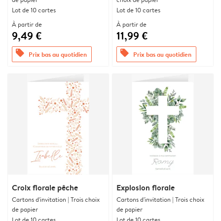
Lot de 10 cartes
Lot de 10 cartes
À partir de
À partir de
9,49 €
11,99 €
offers
offers
Prix bas au quotidien
Prix bas au quotidien
Croix florale pêche
Explosion florale
Cartons d'invitation | Trois choix
Cartons d'invitation | Trois choix
de papier
de papier
Lot de 10 cartes
Lot de 10 cartes