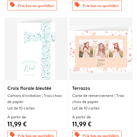
offers
offers
Prix bas au quotidien
Prix bas au quotidien
Croix florale bleutée
Terrazzo
Cartons d'invitation | Trois choix
Carte de remerciement | Trois
de papier
choix de papier
Lot de 10 cartes
Lot de 10 cartes
À partir de
À partir de
11,99 €
11,99 €
offers
offers
Prix bas au quotidien
Prix bas au quotidien