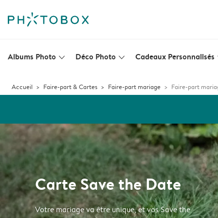
Albums Photo
Déco Photo
Cadeaux Personnalisés
slim_arrow_down
slim_arrow_down
s
Accueil
Faire-part & Cartes
Faire-part mariage
Faire-part maria
Carte Save the Date
Votre mariage va être unique, et vos Save the