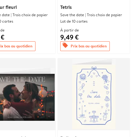
r fleuri
Tetris
 date | Trois choix de papier
Save the date | Trois choix de papier
0 cartes
Lot de 10 cartes
 de
À partir de
 €
9,49 €
offers
ix bas au quotidien
Prix bas au quotidien