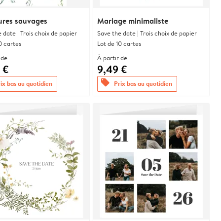
res sauvages
Mariage minimaliste
 date | Trois choix de papier
Save the date | Trois choix de papier
0 cartes
Lot de 10 cartes
 de
À partir de
 €
9,49 €
offers
ix bas au quotidien
Prix bas au quotidien