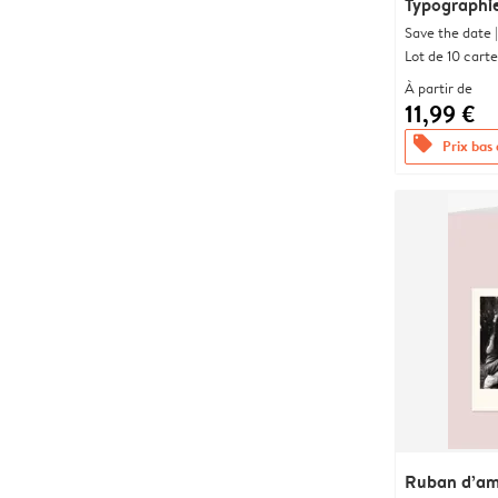
Typographi
Save the date |
Lot de 10 carte
À partir de
11,99 €
offers
Prix bas
Ruban d’a