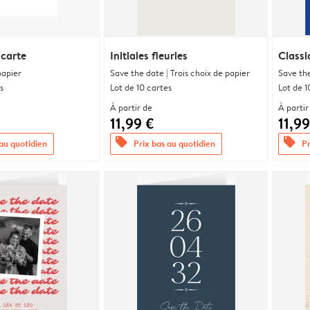
 carte
Initiales fleuries
Classi
papier
Save the date | Trois choix de papier
Save the
s
Lot de 10 cartes
Lot de 1
À partir de
À partir
11,99 €
11,99
offers
offers
 au quotidien
Prix bas au quotidien
Pr