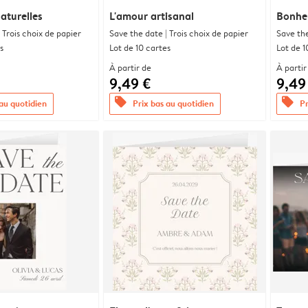
aturelles
L'amour artisanal
Bonheu
 Trois choix de papier
Save the date | Trois choix de papier
Save the
s
Lot de 10 cartes
Lot de 1
À partir de
À partir
9,49 €
9,49
offers
offers
 au quotidien
Prix bas au quotidien
Pr