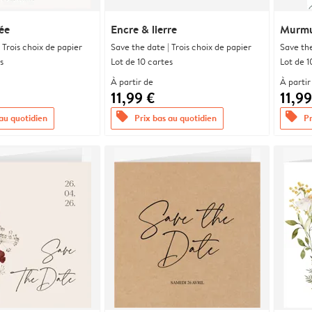
ée
Encre & lierre
Murmu
 Trois choix de papier
Save the date | Trois choix de papier
Save the
s
Lot de 10 cartes
Lot de 1
À partir de
À partir
11,99 €
11,99
offers
offers
 au quotidien
Prix bas au quotidien
Pr