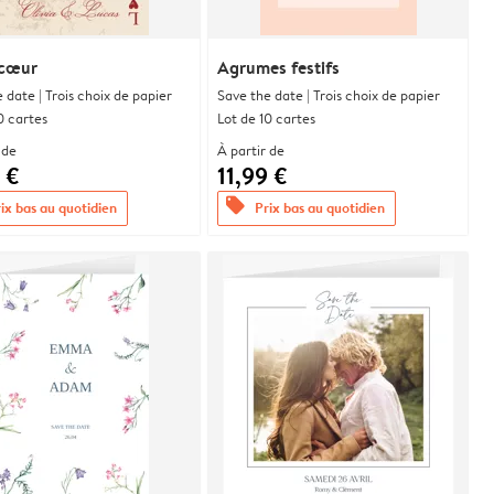
 cœur
Agrumes festifs
 date | Trois choix de papier
Save the date | Trois choix de papier
0 cartes
Lot de 10 cartes
 de
À partir de
 €
11,99 €
offers
ix bas au quotidien
Prix bas au quotidien