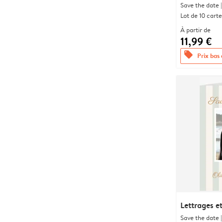
Save the date |
Lot de 10 carte
À partir de
11,99 €
offers
Prix bas
Lettrages e
Save the date |