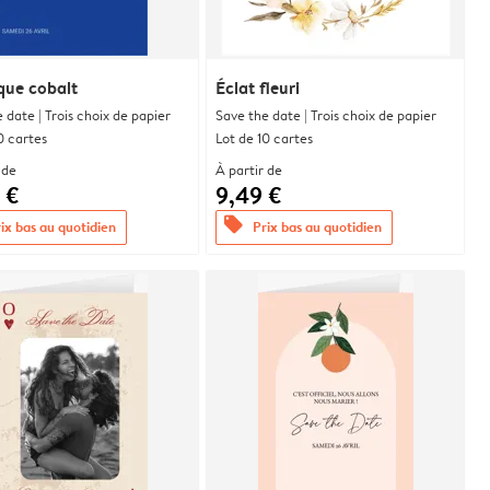
que cobalt
Éclat fleuri
 date | Trois choix de papier
Save the date | Trois choix de papier
0 cartes
Lot de 10 cartes
 de
À partir de
 €
9,49 €
offers
ix bas au quotidien
Prix bas au quotidien