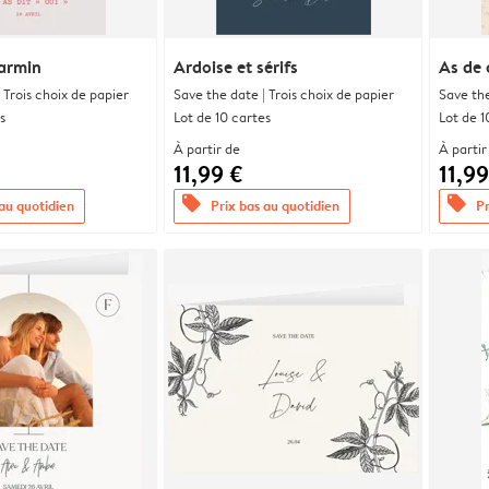
armin
Ardoise et sérifs
As de
 Trois choix de papier
Save the date | Trois choix de papier
Save the
s
Lot de 10 cartes
Lot de 1
À partir de
À partir
11,99 €
11,99
offers
offers
 au quotidien
Prix bas au quotidien
Pr