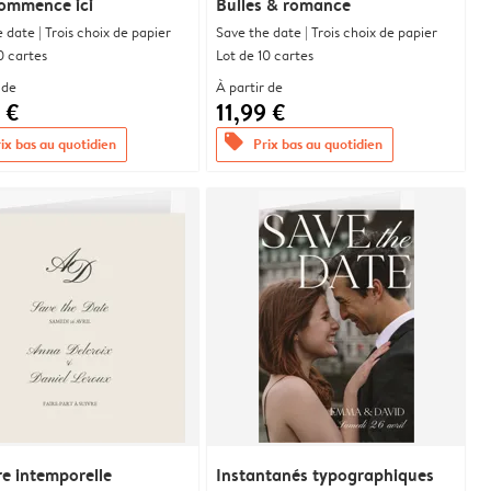
commence ici
Bulles & romance
 date | Trois choix de papier
Save the date | Trois choix de papier
0 cartes
Lot de 10 cartes
 de
À partir de
 €
11,99 €
offers
ix bas au quotidien
Prix bas au quotidien
re intemporelle
Instantanés typographiques