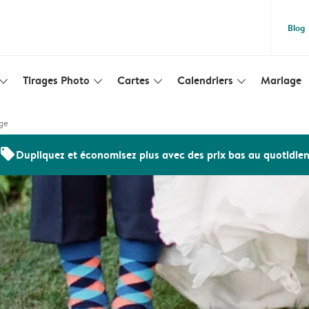
Blog
Tirages Photo
Cartes
Calendriers
Mariage
lim_arrow_down
slim_arrow_down
slim_arrow_down
slim_arrow_down
ge
offers
Dupliquez et économisez plus avec des prix bas au quotidie