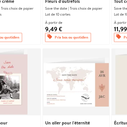
e crème
Fleurs d'autrefois
Tout 
 Trois choix de papier
Save the date | Trois choix de papier
Save the
s
Lot de 10 cartes
Lot de 1
À partir de
À partir
9,49 €
11,99
offers
offers
 au quotidien
Prix bas au quotidien
Pr
mour
Un aller pour l'éternité
Écritu