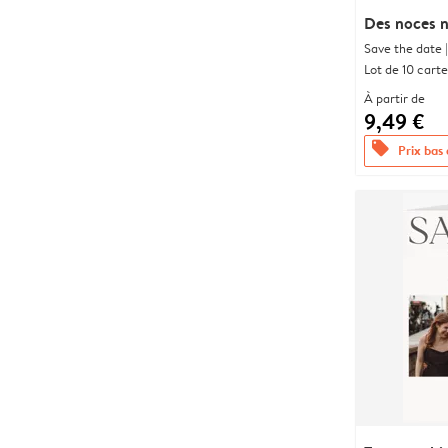
Des noces n
Save the date |
Lot de 10 carte
À partir de
9,49 €
offers
Prix bas