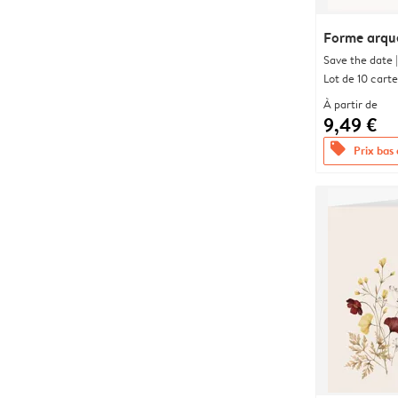
Forme arqu
Save the date |
Lot de 10 carte
À partir de
9,49 €
offers
Prix bas