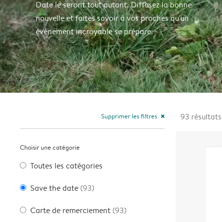
Date le seront tout autant. Diffusez la bonne
nouvelle et faites savoir à vos proches qu'un
événement incroyable se prépare.
Supprimer les filtres
93
résultats
close
Choisir une catégorie
Toutes les catégories
Save the date
(93)
Carte de remerciement
(93)