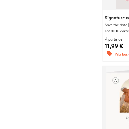
Signature c
Save the date |
Lot de 10 carte
À partir de
11,99 €
offers
Prix bas