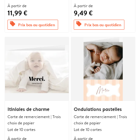
À partir de
À partir de
11,99 €
9,49 €
offers
offers
Prix bas au quotidien
Prix bas au quotidien
Itiniales de charme
Ondulations pastelles
Carte de remerciement | Trois
Carte de remerciement | Trois
choix de papier
choix de papier
Lot de 10 cartes
Lot de 10 cartes
À partir de
À partir de