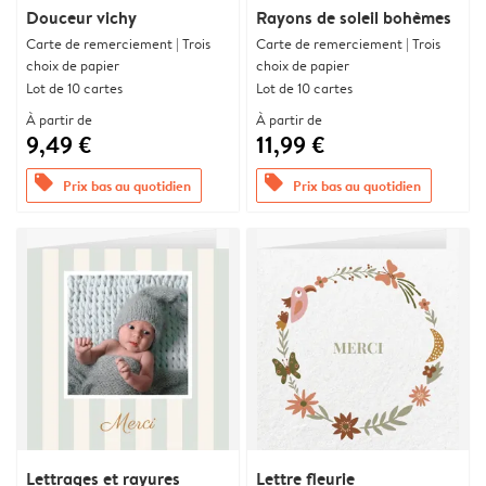
Douceur vichy
Rayons de soleil bohèmes
Carte de remerciement | Trois
Carte de remerciement | Trois
choix de papier
choix de papier
Lot de 10 cartes
Lot de 10 cartes
À partir de
À partir de
9,49 €
11,99 €
offers
offers
Prix bas au quotidien
Prix bas au quotidien
Lettrages et rayures
Lettre fleurie