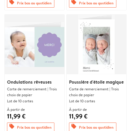
offers
offers
Prix bas au quotidien
Prix bas au quotidien
Ondulations rêveuses
Poussière d'étoile magique
Carte de remerciement | Trois
Carte de remerciement | Trois
choix de papier
choix de papier
Lot de 10 cartes
Lot de 10 cartes
À partir de
À partir de
11,99 €
11,99 €
offers
offers
Prix bas au quotidien
Prix bas au quotidien