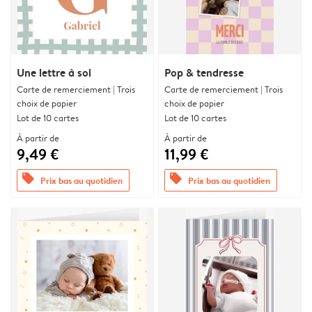
Une lettre à soi
Pop & tendresse
Carte de remerciement | Trois
Carte de remerciement | Trois
choix de papier
choix de papier
Lot de 10 cartes
Lot de 10 cartes
À partir de
À partir de
9,49 €
11,99 €
offers
offers
Prix bas au quotidien
Prix bas au quotidien