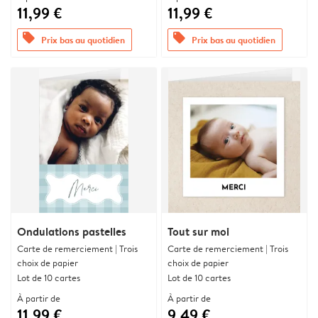
11,99 €
11,99 €
offers
offers
Prix bas au quotidien
Prix bas au quotidien
Ondulations pastelles
Tout sur moi
Carte de remerciement | Trois
Carte de remerciement | Trois
choix de papier
choix de papier
Lot de 10 cartes
Lot de 10 cartes
À partir de
À partir de
11,99 €
9,49 €