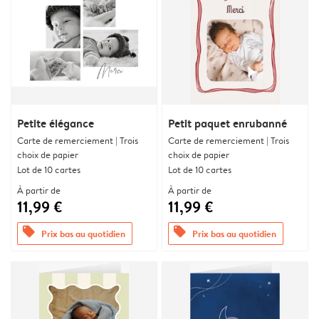
Petite élégance
Petit paquet enrubanné
Carte de remerciement | Trois
Carte de remerciement | Trois
choix de papier
choix de papier
Lot de 10 cartes
Lot de 10 cartes
À partir de
À partir de
11,99 €
11,99 €
offers
offers
Prix bas au quotidien
Prix bas au quotidien