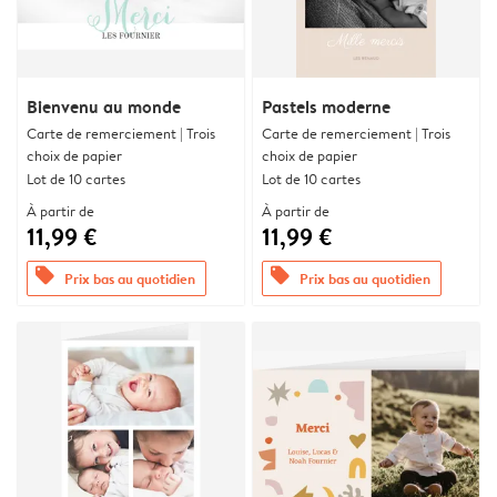
Bienvenu au monde
Pastels moderne
Carte de remerciement | Trois
Carte de remerciement | Trois
choix de papier
choix de papier
Lot de 10 cartes
Lot de 10 cartes
À partir de
À partir de
11,99 €
11,99 €
offers
offers
Prix bas au quotidien
Prix bas au quotidien