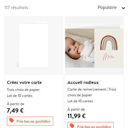
Populaire
117
résultats
arrow_right
Créez votre carte
Accueil radieux
Carte de remerciement | Trois
Trois choix de papier
choix de papier
Lot de 10 cartes
Lot de 10 cartes
À partir de
7,49 €
À partir de
11,99 €
offers
Prix bas au quotidien
offers
Prix bas au quotidien