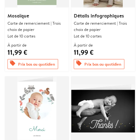
Mosaïque
Détails infographiques
Carte de remerciement | Trois
Carte de remerciement | Trois
choix de papier
choix de papier
Lot de 10 cartes
Lot de 10 cartes
À partir de
À partir de
11,99 €
11,99 €
offers
offers
Prix bas au quotidien
Prix bas au quotidien