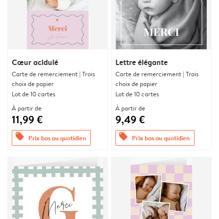
Cœur acidulé
Lettre élégante
Carte de remerciement | Trois
Carte de remerciement | Trois
choix de papier
choix de papier
Lot de 10 cartes
Lot de 10 cartes
À partir de
À partir de
11,99 €
9,49 €
offers
offers
Prix bas au quotidien
Prix bas au quotidien