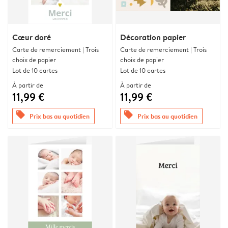
Cœur doré
Décoration papier
Carte de remerciement | Trois
Carte de remerciement | Trois
choix de papier
choix de papier
Lot de 10 cartes
Lot de 10 cartes
À partir de
À partir de
11,99 €
11,99 €
offers
offers
Prix bas au quotidien
Prix bas au quotidien