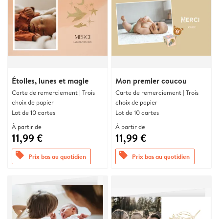
Étoiles, lunes et magie
Mon premier coucou
Carte de remerciement | Trois
Carte de remerciement | Trois
choix de papier
choix de papier
Lot de 10 cartes
Lot de 10 cartes
À partir de
À partir de
11,99 €
11,99 €
offers
offers
Prix bas au quotidien
Prix bas au quotidien