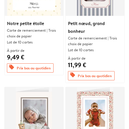
Notre petite étoile
Petit nœud, grand
Carte de remerciement | Trois
bonheur
choix de papier
Carte de remerciement | Trois
Lot de 10 cartes
choix de papier
Lot de 10 cartes
À partir de
9,49 €
À partir de
11,99 €
offers
Prix bas au quotidien
offers
Prix bas au quotidien