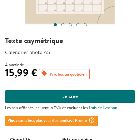
Texte asymétrique
Calendrier photo A5
À partir de
15,99 €
offers
Prix bas au quotidien
Je crée
Les prix affichés incluent la TVA et excluent les
frais de livraison
question_mark_circle
Plus vous créez, plus vous économisez
| Promo
Quantité
Prix ​​par pièce