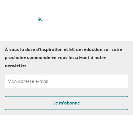
filled-pagination
outlined-paginatio
outlined-paginat
outlined-pagin
outlined-pag
outlined-p
À vous la dose d’inspiration et 5€ de réduction sur votre
prochaine commande en vous inscrivant à notre
newsletter
Je m’abonne