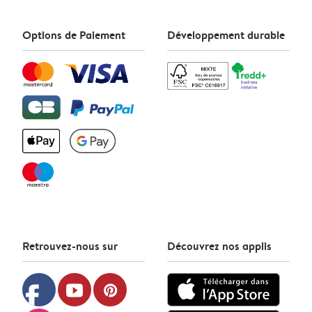
Options de Paiement
Développement durable
Retrouvez-nous sur
Découvrez nos applis
facebook
youtube
pinterest