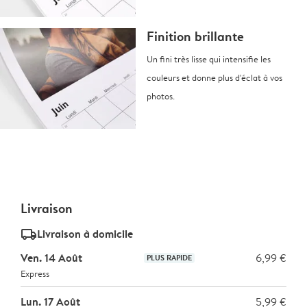
Finition brillante
Un fini très lisse qui intensifie les
couleurs et donne plus d'éclat à vos
photos.
Livraison
delivery_standard_v2
Livraison à domicile
Ven. 14 Août
6,99 €
PLUS RAPIDE
Express
Lun. 17 Août
5,99 €