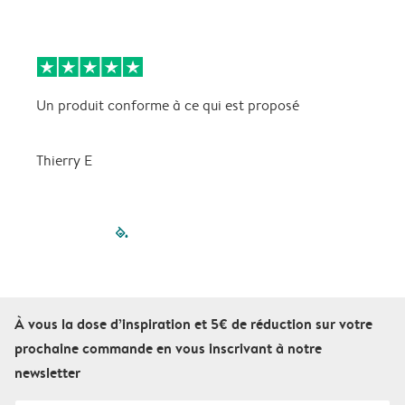
Un produit conforme à ce qui est proposé
t
Thierry E
filled-pagination
outlined-paginatio
outlined-paginat
outlined-pagin
outlined-pag
outlined-p
À vous la dose d’inspiration et 5€ de réduction sur votre
prochaine commande en vous inscrivant à notre
newsletter