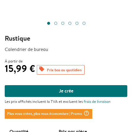
Rustique
Calendrier de bureau
À partir de
15,99 €
offers
Prix bas au quotidien
Je crée
Les prix affichés incluent la TVA et excluent les
frais de livraison
question_mark_circle
Plus vous créez, plus vous économisez
| Promo
Quantité
Prix ​​par pièce