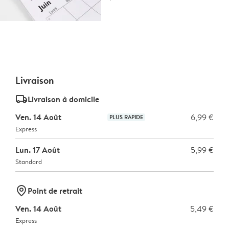
Livraison
delivery_standard_v2
Livraison à domicile
Ven. 14 Août
6,99 €
PLUS RAPIDE
Express
Lun. 17 Août
5,99 €
Standard
marker-pin
Point de retrait
Ven. 14 Août
5,49 €
Express