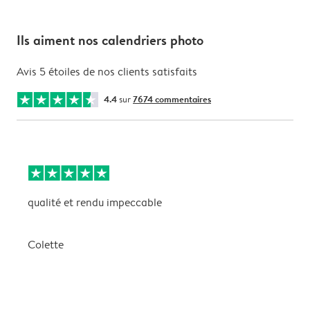
Ils aiment nos calendriers photo
Avis 5 étoiles de nos clients satisfaits
4.4
sur
7674 commentaires
qualité et rendu impeccable
U
i
e
Colette
P