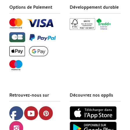
Options de Paiement
Développement durable
Retrouvez-nous sur
Découvrez nos applis
facebook
youtube
pinterest
instagram