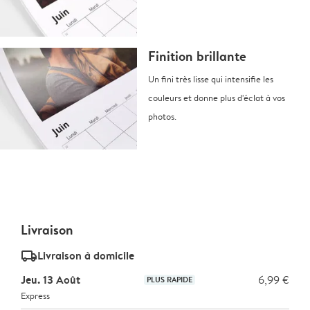
Finition brillante
Un fini très lisse qui intensifie les
couleurs et donne plus d'éclat à vos
photos.
Livraison
delivery_standard_v2
Livraison à domicile
Jeu. 13 Août
6,99 €
PLUS RAPIDE
Express