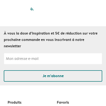
filled-pagination
outlined-paginatio
outlined-paginat
outlined-pagin
outlined-pag
outlined-p
À vous la dose d’inspiration et 5€ de réduction sur votre
prochaine commande en vous inscrivant à notre
newsletter
Je m’abonne
Produits
Favoris