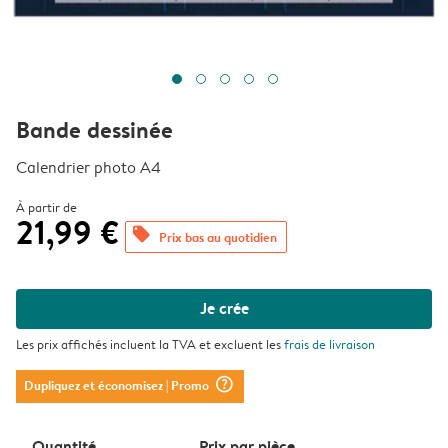
Bande dessinée
Calendrier photo A4
À partir de
21,99 €
offers
Prix bas au quotidien
Je crée
Les prix affichés incluent la TVA et excluent les
frais de livraison
question_mark_circle
Dupliquez et économisez
| Promo
Quantité
Prix ​​par pièce