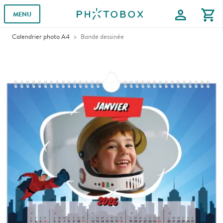
profile
shopping_cart
MENU
Calendrier photo A4
Bande dessinée