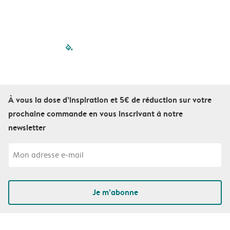
filled-pagination
outlined-paginatio
outlined-paginat
outlined-pagin
outlined-pag
outlined-p
À vous la dose d’inspiration et 5€ de réduction sur votre
prochaine commande en vous inscrivant à notre
newsletter
Je m’abonne