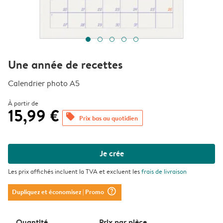
Une année de recettes
Calendrier photo A5
À partir de
15,99 €
offers
Prix bas au quotidien
Je crée
Les prix affichés incluent la TVA et excluent les
frais de livraison
question_mark_circle
Dupliquez et économisez
| Promo
Quantité
Prix ​​par pièce