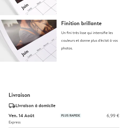
Finition brillante
Un fini très lisse qui intensifie les
couleurs et donne plus d'éclat à vos
photos.
Livraison
delivery_standard_v2
Livraison à domicile
Ven. 14 Août
6,99 €
PLUS RAPIDE
Express