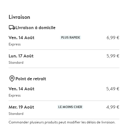
Livraison
delivery_standard_v2
Livraison à domicile
Ven. 14 Août
6,99 €
PLUS RAPIDE
Express
Lun. 17 Août
5,99 €
Standard
marker-pin
Point de retrait
Ven. 14 Août
5,49 €
Express
Mer. 19 Août
4,99 €
LE MOINS CHER
Standard
Commander plusieurs produits peut modifier les délais de livraison.