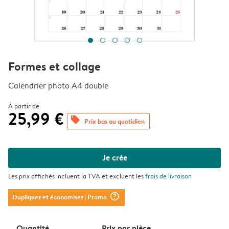
Formes et collage
Calendrier photo A4 double
À partir de
25,99 €
offers
Prix bas au quotidien
Je crée
Les prix affichés incluent la TVA et excluent les
frais de livraison
question_mark_circle
Dupliquez et économisez
| Promo
Quantité
Prix ​​par pièce