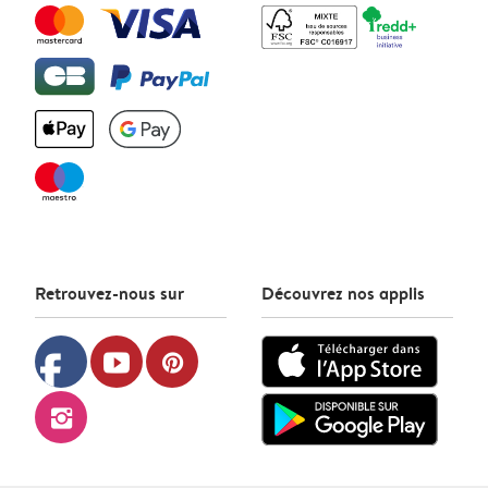
Retrouvez-nous sur
Découvrez nos applis
facebook
youtube
pinterest
instagram